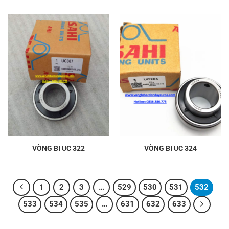
VÒNG BI UC 322
VÒNG BI UC 324
1
2
3
…
529
530
531
532
533
534
535
…
631
632
633