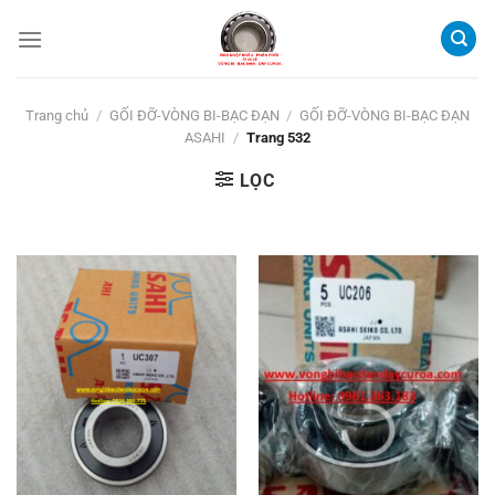
Bỏ
qua
nội
dung
Trang chủ
/
GỐI ĐỠ-VÒNG BI-BẠC ĐẠN
/
GỐI ĐỠ-VÒNG BI-BẠC ĐẠN
ASAHI
/
Trang 532
LỌC