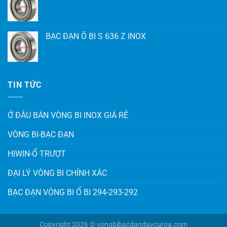
BẠC ĐẠN Ổ BI S 636 Z INOX
TIN TỨC
Ở ĐÂU BÁN VÒNG BI INOX GIÁ RẺ
VÒNG BI-BẠC ĐẠN
HIWIN-Ổ TRƯỢT
ĐẠI LÝ VÒNG BI CHÍNH XÁC
BẠC ĐẠN VÒNG BI Ổ BI 294-293-292
Copyright 2026 © vongbibacdandaycuroa.com