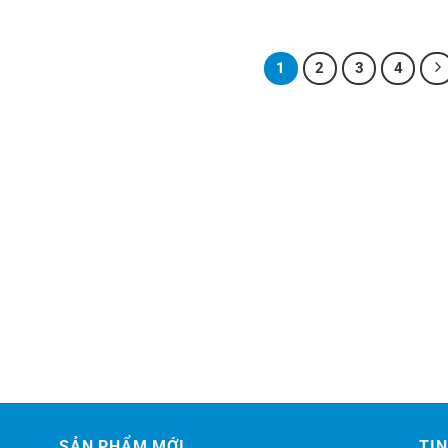
1
2
3
4
SẢN PHẨM MỚI
TIN