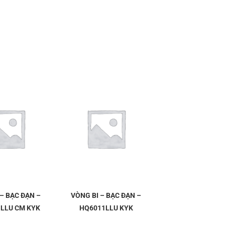
– BẠC ĐẠN –
VÒNG BI – BẠC ĐẠN –
 LLU CM KYK
HQ6011LLU KYK