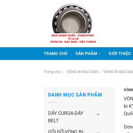
Bỏ
qua
nội
dung
TRANG CHỦ
SẢN PHẨM
GIỚI THIỆU
Trang chủ
/
VÒNG BI-BẠC ĐẠN
/
VÒNG BI-BẠC Đ
VÒNG
DANH MỤC SẢN PHẨM
VÒN
bi K
DÂY CUROA-DÂY
Quốc
BELT
Dòng
GỐI ĐỠ-VÒNG BI-