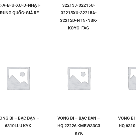
R-A-B-U-XU-D-NHẬT-
32215J-32215U-
RUNG QUỐC-GIÁ RẺ
32215XU-32215A-
32215D-NTN-NSK-
KOYO-FAG
ÒNG BI – BẠC ĐẠN –
VÒNG BI – BẠC ĐẠN –
VÒNG BI 
6310LLU KYK
HQ 22226 KMBW33C3
HQ 6310
KYK