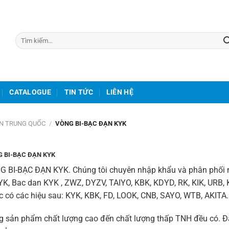
Tìm
kiếm:
CATALOGUE
TIN TỨC
LIÊN HỆ
ẠN TRUNG QUỐC
/
VÒNG BI-BẠC ĐẠN KYK
 BI-BẠC ĐẠN KYK
G BI-BẠC ĐẠN KYK.
Chúng tôi chuyên nhập khẩu và phân phối n
YK, Bac dan KYK , ZWZ, DYZV, TAIYO, KBK, KDYD, RK, KIK, URB,
 có các hiệu sau: KYK, KBK, FD, LOOK, CNB, SAYO, WTB, AKITA.
 sản phẩm chất lượng cao đến chất lượng thấp TNH đều có. Đặ