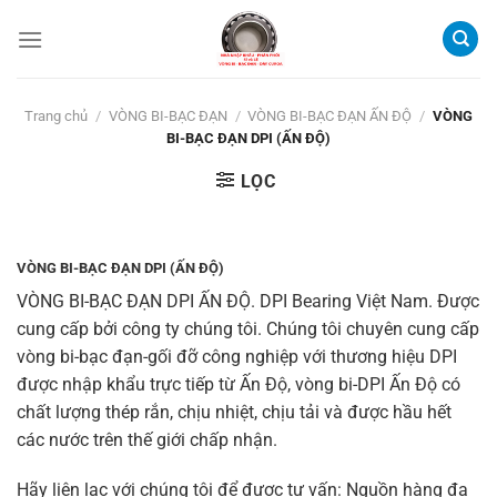
Bỏ
qua
nội
dung
Trang chủ
/
VÒNG BI-BẠC ĐẠN
/
VÒNG BI-BẠC ĐẠN ẤN ĐỘ
/
VÒNG
BI-BẠC ĐẠN DPI (ẤN ĐỘ)
LỌC
VÒNG BI-BẠC ĐẠN DPI (ẤN ĐỘ)
VÒNG BI-BẠC ĐẠN DPI ẤN ĐỘ.
DPI Bearing Việt Nam. Được
cung cấp bởi công ty chúng tôi. Chúng tôi chuyên cung cấp
vòng bi-bạc đạn-gối đỡ công nghiệp với thương hiệu DPI
được nhập khẩu trực tiếp từ Ấn Độ, vòng bi-DPI Ấn Độ có
chất lượng thép rắn, chịu nhiệt, chịu tải và được hầu hết
các nước trên thế giới chấp nhận.
Hãy liên lạc với chúng tôi để được tư vấn: Nguồn hàng đa