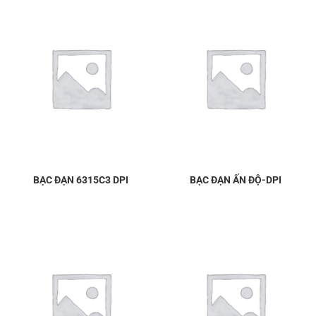
BẠC ĐẠN 6315C3 DPI
BẠC ĐẠN ẤN ĐỘ-DPI