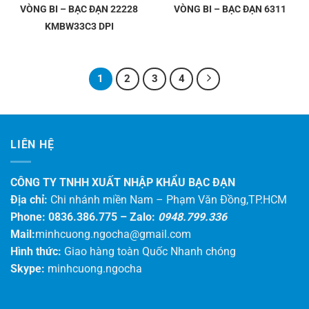
VÒNG BI – BẠC ĐẠN 22228
VÒNG BI – BẠC ĐẠN 6311
KMBW33C3 DPI
1
2
3
4
LIÊN HỆ
CÔNG TY TNHH XUẤT NHẬP KHẨU BẠC ĐẠN
Địa chỉ:
Chi nhánh miền Nam – Phạm Văn Đồng,TP.HCM
Phone: 0836.386.775 –
Zalo:
0948.799.336
Mail:
minhcuong.ngocha@gmail.com
Hình thức:
Giao hàng toàn Quốc Nhanh chóng
Skype:
minhcuong.ngocha