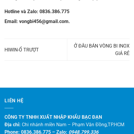
Hotline và Zalo:
0836.386.775
Email: vongbi456@gmail.com.
Ở ĐÂU BÁN VÒNG BI INOX
HIWIN-Ổ TRƯỢT
GIÁ RẺ
LIÊN HỆ
CÔNG TY TNHH XUẤT NHẬP KHẨU BẠC ĐẠN
Địa chỉ:
Chi nhánh miền Nam – Phạm Văn Đồng,TP.HCM
Phone: 0836.386.775 –
Zalo:
0948.799.336