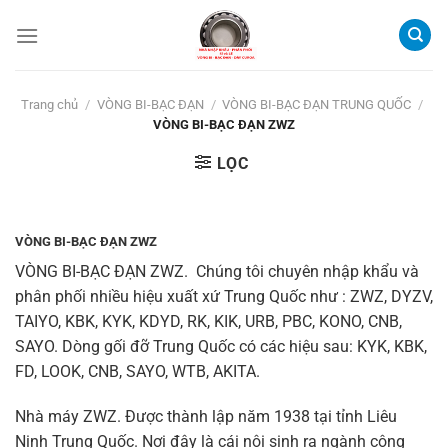
Bỏ
qua
nội
dung
Trang chủ
/
VÒNG BI-BẠC ĐẠN
/
VÒNG BI-BẠC ĐẠN TRUNG QUỐC
/
VÒNG BI-BẠC ĐẠN ZWZ
LỌC
VÒNG BI-BẠC ĐẠN ZWZ
VÒNG BI-BẠC ĐẠN ZWZ.
Chúng tôi chuyên nhập khẩu và
phân phối nhiều hiệu xuất xứ Trung Quốc như : ZWZ, DYZV,
TAIYO, KBK, KYK, KDYD, RK, KIK, URB, PBC, KONO, CNB,
SAYO. Dòng gối đỡ Trung Quốc có các hiệu sau: KYK, KBK,
FD, LOOK, CNB, SAYO, WTB, AKITA.
Nhà máy ZWZ. Được thành lập năm 1938 tại tỉnh Liêu
Ninh Trung Quốc. Nơi đây là cái nôi sinh ra ngành công