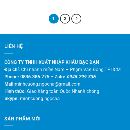
1
2
LIÊN HỆ
CÔNG TY TNHH XUẤT NHẬP KHẨU BẠC ĐẠN
Địa chỉ:
Chi nhánh miền Nam – Phạm Văn Đồng,TP.HCM
Phone: 0836.386.775 –
Zalo:
0948.799.336
Mail:
minhcuong.ngocha@gmail.com
Hình thức:
Giao hàng toàn Quốc Nhanh chóng
Skype:
minhcuong.ngocha
SẢN PHẨM MỚI