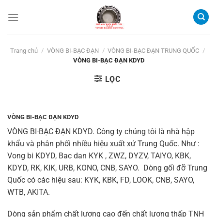
Bỏ
qua
nội
dung
Trang chủ
/
VÒNG BI-BẠC ĐẠN
/
VÒNG BI-BẠC ĐẠN TRUNG QUỐC
/
VÒNG BI-BẠC ĐẠN KDYD
LỌC
VÒNG BI-BẠC ĐẠN KDYD
VÒNG BI-BẠC ĐẠN KDYD.
Công ty chúng tôi là nhà hập
khẩu và phân phối nhiều hiệu xuất xứ Trung Quốc. Như :
Vong bi KDYD, Bac dan KYK , ZWZ, DYZV, TAIYO, KBK,
KDYD, RK, KIK, URB, KONO, CNB, SAYO. Dòng gối đỡ Trung
Quốc có các hiệu sau: KYK, KBK, FD, LOOK, CNB, SAYO,
WTB, AKITA.
Dòng sản phẩm chất lượng cao đến chất lượng thấp TNH