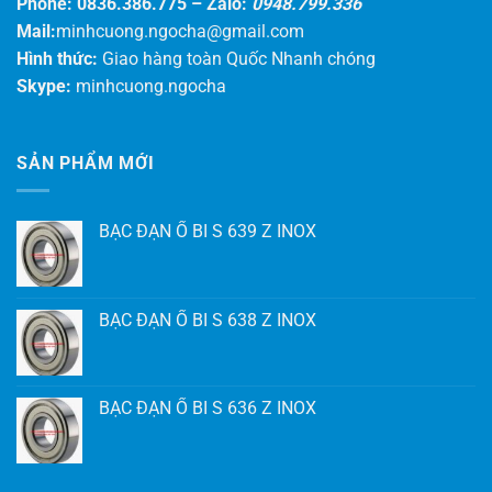
Phone: 0836.386.775 –
Zalo:
0948.799.336
Mail:
minhcuong.ngocha@gmail.com
Hình thức:
Giao hàng toàn Quốc Nhanh chóng
Skype:
minhcuong.ngocha
SẢN PHẨM MỚI
BẠC ĐẠN Ổ BI S 639 Z INOX
BẠC ĐẠN Ổ BI S 638 Z INOX
BẠC ĐẠN Ổ BI S 636 Z INOX