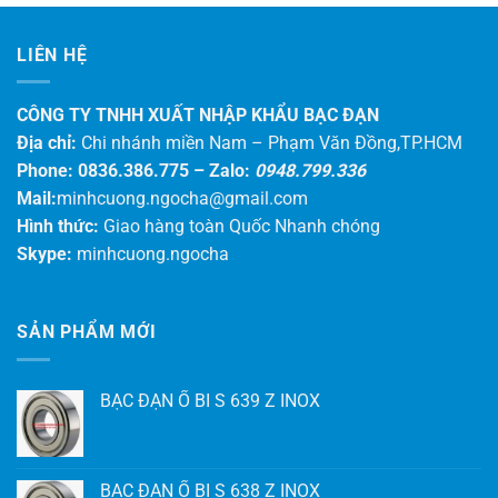
1
2
3
4
…
110
111
112
LIÊN HỆ
CÔNG TY TNHH XUẤT NHẬP KHẨU BẠC ĐẠN
Địa chỉ:
Chi nhánh miền Nam – Phạm Văn Đồng,TP.HCM
Phone: 0836.386.775 –
Zalo:
0948.799.336
Mail:
minhcuong.ngocha@gmail.com
Hình thức:
Giao hàng toàn Quốc Nhanh chóng
Skype:
minhcuong.ngocha
SẢN PHẨM MỚI