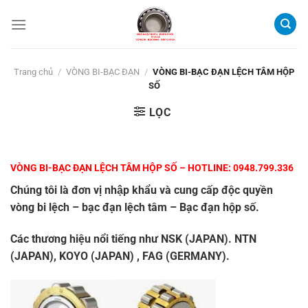
Bỏ
qua
nội
dung
Trang chủ
/
VÒNG BI-BẠC ĐẠN
/
VÒNG BI-BẠC ĐẠN LỆCH TÂM HỘP
SỐ
LỌC
VÒNG BI-BẠC ĐẠN LỆCH TÂM HỘP SỐ
– HOTLINE:
0948.799.336
Chúng tôi là đơn vị nhập khẩu và cung cấp độc quyền
vò
ng bi lệch – bạc đạn lệch tâm – Bạc đạn hộp số.
Các thương hiệu nổi tiếng như NSK (JAPAN). NTN
(JAPAN), KOYO (JAPAN) , FAG (GERMANY).