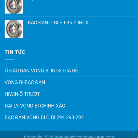
BẠC ĐẠN Ổ BI S 639 Z INOX
BẠC ĐẠN Ổ BI S 638 Z INOX
BẠC ĐẠN Ổ BI S 636 Z INOX
TIN TỨC
Ở ĐÂU BÁN VÒNG BI INOX GIÁ RẺ
VÒNG BI-BẠC ĐẠN
HIWIN-Ổ TRƯỢT
ĐẠI LÝ VÒNG BI CHÍNH XÁC