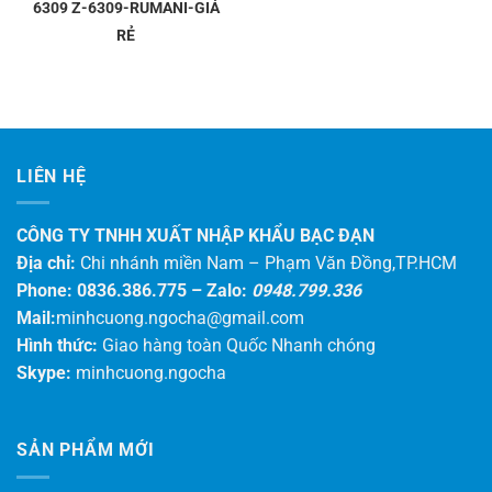
6309 Z-6309-RUMANI-GIÁ
RẺ
LIÊN HỆ
CÔNG TY TNHH XUẤT NHẬP KHẨU BẠC ĐẠN
Địa chỉ:
Chi nhánh miền Nam – Phạm Văn Đồng,TP.HCM
Phone: 0836.386.775 –
Zalo:
0948.799.336
Mail:
minhcuong.ngocha@gmail.com
Hình thức:
Giao hàng toàn Quốc Nhanh chóng
Skype:
minhcuong.ngocha
SẢN PHẨM MỚI