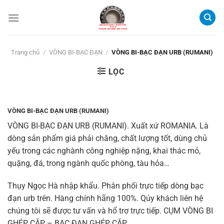
Bỏ
qua
nội
dung
Trang chủ
/
VÒNG BI-BẠC ĐẠN
/
VÒNG BI-BẠC ĐẠN URB (RUMANI)
LỌC
VÒNG BI-BẠC ĐẠN URB (RUMANI)
VÒNG BI-BẠC ĐẠN URB (RUMANI).
Xuất xứ ROMANIA. Là
dòng sản phẩm giá phải chăng, chất lượng tốt, dùng chủ
yếu trong các nghành công nghiệp nặng, khai thác mỏ,
quặng, đá, trong ngành quốc phòng, tàu hỏa…
Thụy Ngọc Hà nhập khẩu. Phân phối trực tiếp dòng bạc
đạn urb trên. Hàng chính hãng 100%. Qúy khách liên hệ
chúng tôi sẽ được tư vấn và hổ trợ trực tiếp. CỤM VÒNG BI
GHÉP CẶP – BẠC ĐẠN GHÉP CẶP.