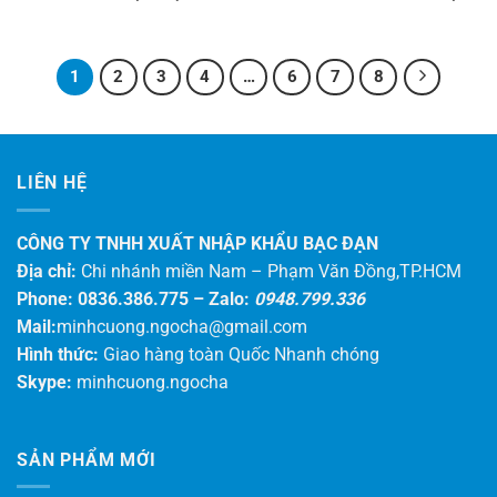
1
2
3
4
…
6
7
8
LIÊN HỆ
CÔNG TY TNHH XUẤT NHẬP KHẨU BẠC ĐẠN
Địa chỉ:
Chi nhánh miền Nam – Phạm Văn Đồng,TP.HCM
Phone: 0836.386.775 –
Zalo:
0948.799.336
Mail:
minhcuong.ngocha@gmail.com
Hình thức:
Giao hàng toàn Quốc Nhanh chóng
Skype:
minhcuong.ngocha
SẢN PHẨM MỚI