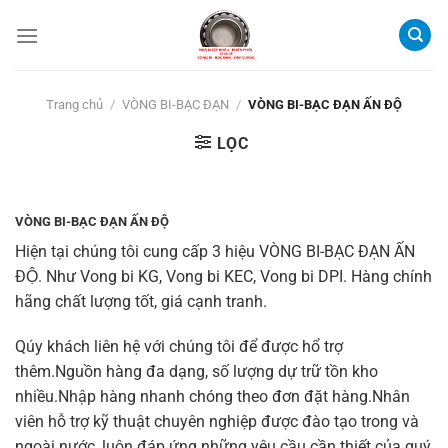
Bỏ
qua
nội
dung
Trang chủ
/
VÒNG BI-BẠC ĐẠN
/
VÒNG BI-BẠC ĐẠN ẤN ĐỘ
LỌC
VÒNG BI-BẠC ĐẠN ẤN ĐỘ
Hiện tại chúng tôi cung cấp 3 hiệu
VÒNG BI-BẠC ĐẠN ẤN
ĐỘ.
Như
Vong bi KG, Vong bi KEC, Vong bi DPI.
Hàng chính
hãng chất lượng tốt, giá cạnh tranh.
Qúy khách liên hệ với chúng tôi để được hổ trợ
thêm.Nguồn hàng đa dạng, số lượng dự trữ tồn kho
nhiều.Nhập hàng nhanh chóng theo đơn đặt hàng.Nhân
viên hỗ trợ kỹ thuật chuyên nghiệp được đào tạo trong và
ngoài nước, luôn đáp ứng những yêu cầu cần thiết của quý