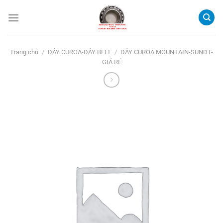
Bỏ
qua
nội
dung
Trang chủ
/
DÂY CUROA-DÂY BELT
/
DÂY CUROA MOUNTAIN-SUNDT-
GIÁ RẺ