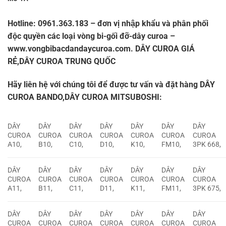
Hotline: 0961.363.183
– đơn vị nhập khẩu và phân phối
độc quyền các loại vòng bi-gối đỡ-dây curoa –
www.vongbibacdandaycuroa.com
. DÂY CUROA GIÁ
RẺ,DÂY CUROA TRUNG QUỐC
Hãy liên hệ với chúng tôi để được tư vấn và đặt hàng
DÂY
CUROA BANDO,DÂY CUROA MITSUBOSHI:
DÂY
DÂY
DÂY
DÂY
DÂY
DÂY
DÂY
CUROA
CUROA
CUROA
CUROA
CUROA
CUROA
CUROA
A10,
B10,
C10,
D10,
K10,
FM10,
3PK 668,
DÂY
DÂY
DÂY
DÂY
DÂY
DÂY
DÂY
CUROA
CUROA
CUROA
CUROA
CUROA
CUROA
CUROA
A11,
B11,
C11,
D11,
K11,
FM11,
3PK 675,
DÂY
DÂY
DÂY
DÂY
DÂY
DÂY
DÂY
CUROA
CUROA
CUROA
CUROA
CUROA
CUROA
CUROA