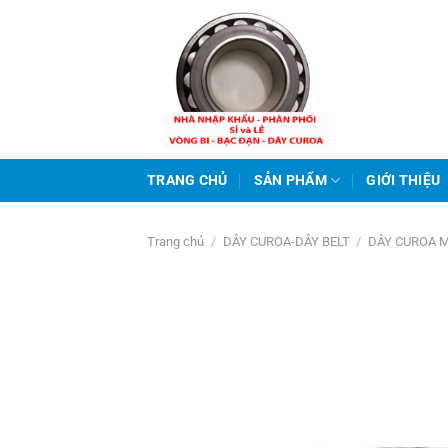
Bỏ
qua
nội
dung
TRANG CHỦ
SẢN PHẨM
GIỚI THIỆU
Trang chủ
/
DÂY CUROA-DÂY BELT
/
DÂY CUROA 