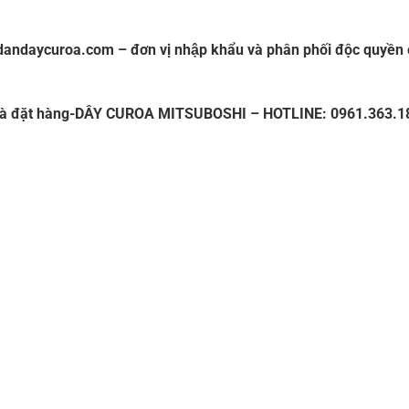
dandaycuroa.com
– đơn vị nhập khẩu và phân phối độc quyền c
63.183
và đặt hàng-
DÂY CUROA MITSUBOSHI – HOTLINE: 0961.363.1
 DÂY CUROA BANDO,CATALOGUE DÂY CUROA MITSUBOSHI,
V
 BI ẤN ĐỘ,VÒNG BI LIÊN XÔ,VÒNG BI BELARUS,VÒNG BI GIÁ 
P,VÒNG BI KIM,VÒNG BI CÀ NA, VÒNG BI NTN,VÒNG BI FAG,V
 ĐỠ GIÁ RẺ,GỐI ĐỠ NTN,VÒNG BI XE,VÒNG BI CÀNG XE NÂN
fag,Vòng bi fag,Bac dan fag,Bạc đạn fag,Vong bi nsk,Vong bi 
h tam,Vòng bi lệch tâm,Bac dan lech tam,Bạc đạn lệch tâm,Von
,Vòng bi chà,Bac dan cha,Bạc đạn chà,Vong bi dua,Vòng bi đũa
,Vong bi cana,Vòng bi cana,Bac dan cana,Bạc đạn cana,Vong b
curoa,Day curoa bando,dây curoa bando,Day curoa mitsuboshi
Mỡ bò chịu nhiệt,Mo bo chiu nhiet,Mo bo cong nghiep,Mỡ bò cô
 nhiet,Mo bo cong nghiep,Mỡ bò công nghiệp, Vong bi hop so,
c dan hop so,Bạc đạn hộp số
, Vong bi cong nghiep,Vòng bi cô