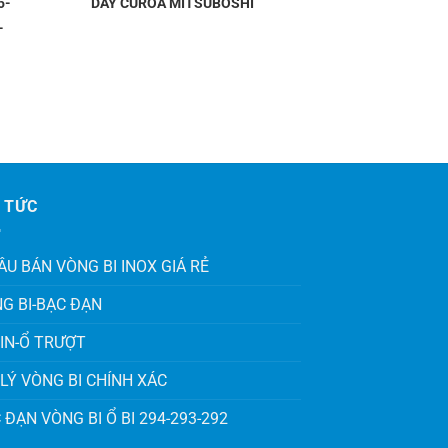
5-
DÂY CUROA MITSUBOSHI
-
 TỨC
ÂU BÁN VÒNG BI INOX GIÁ RẺ
G BI-BẠC ĐẠN
IN-Ổ TRƯỢT
 LÝ VÒNG BI CHÍNH XÁC
 ĐẠN VÒNG BI Ổ BI 294-293-292