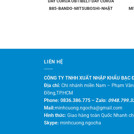
97 MITSUBOSHI
DÂY CUROA OBTIBELT-DÂY CUROA
B85-BANDO-MITSUBOSHI-NHẬT
MI
LIÊN HỆ
CÔNG TY TNHH XUẤT NHẬP KHẨU BẠC 
Địa chỉ:
Chi nhánh miền Nam – Phạm Văn
Đồng,TP.HCM
Phone: 0836.386.775 –
Zalo:
0948.799.3
Mail:
minhcuong.ngocha@gmail.com
Hình thức:
Giao hàng toàn Quốc Nhanh c
Skype:
minhcuong.ngocha