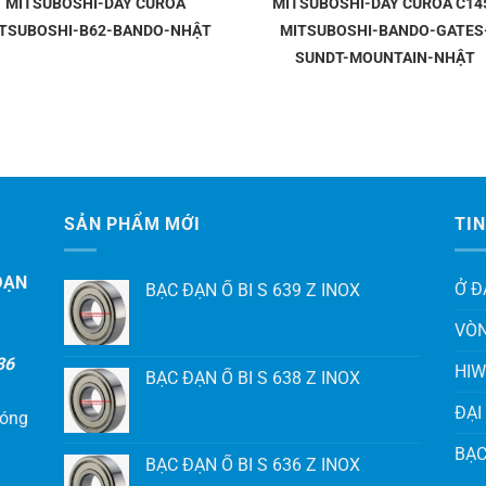
MITSUBOSHI-DÂY CUROA
MITSUBOSHI-DÂY CUROA C14
TSUBOSHI-B62-BANDO-NHẬT
MITSUBOSHI-BANDO-GATES
SUNDT-MOUNTAIN-NHẬT
SẢN PHẨM MỚI
TIN
ĐẠN
Ở Đ
BẠC ĐẠN Ổ BI S 639 Z INOX
VÒN
36
HIW
BẠC ĐẠN Ổ BI S 638 Z INOX
ĐẠI
hóng
BẠC
BẠC ĐẠN Ổ BI S 636 Z INOX