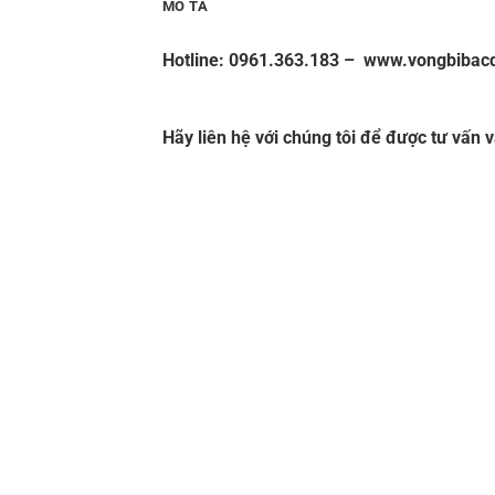
MÔ TẢ
Hotline: 0961.363.183
–
www.vongbibac
CUROA MITSUBOSHI – HOTLINE: 0961.3
Hãy liên hệ với chúng tôi để được tư vấn 
ĐỠ,
CATALOGUE DÂY CUROA,CATALOGUE
QUỐC,VÒNG BI NHẬT,VÒNG BI ĐỨC,VÒNG
XÁC,VÒNG BI CHÀ,VÒNG BI CÔNG NGHIỆ
NACHI,GỐI ĐỠ,GỐI ĐỠ TRUNG QUỐC,GỐI
Vong bi,Vòng bi,Bac dan,Bạc đạn,Vong bi 
trung quocBạc đạn trung quốc,Vong bi lec
chinh xac,Bạc đạn chính xác,Vong bi cha
con,Vòng bi côn,Bac dan con,Bạc đạn côn
kim,Day curoa,Dây curoa,Day curoa,Dây 
obtibelt,Dây curoa obtibelt,Mỡ bò,Mo bo,
số,Bac
Mo bo,Mỡ bò chịu nhiệt,Mo bo chiu
hộp số, Vong bi hop so,Vòng bi hộp số,Ba