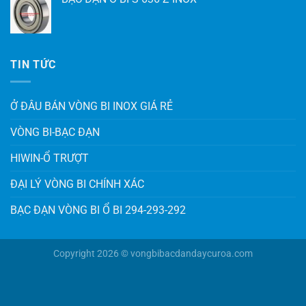
TIN TỨC
Ở ĐÂU BÁN VÒNG BI INOX GIÁ RẺ
VÒNG BI-BẠC ĐẠN
HIWIN-Ổ TRƯỢT
ĐẠI LÝ VÒNG BI CHÍNH XÁC
BẠC ĐẠN VÒNG BI Ổ BI 294-293-292
Copyright 2026 © vongbibacdandaycuroa.com