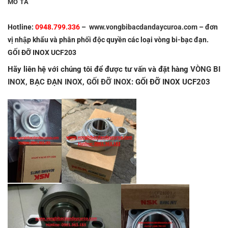
MÔ TẢ
Hotline:
0948.799.336
–
www.vongbibacdandaycuroa.com
– đơn
vị nhập khẩu và phân phối độc quyền các loại vòng bi-bạc đạn.
GỐI ĐỠ INOX UCF203
Hãy liên hệ với chúng tôi để được tư vấn và đặt hàng
VÒNG BI
INOX,
BẠC ĐẠN INOX
,
GỐI ĐỠ INOX
: GỐI ĐỠ INOX UCF203