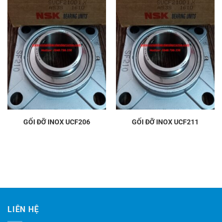
GỐI ĐỠ INOX UCF206
GỐI ĐỠ INOX UCF211
LIÊN HỆ