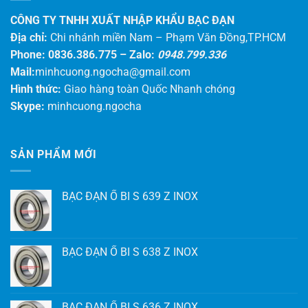
CÔNG TY TNHH XUẤT NHẬP KHẨU BẠC ĐẠN
Địa chỉ:
Chi nhánh miền Nam – Phạm Văn Đồng,TP.HCM
Phone: 0836.386.775 –
Zalo:
0948.799.336
Mail:
minhcuong.ngocha@gmail.com
Hình thức:
Giao hàng toàn Quốc Nhanh chóng
Skype:
minhcuong.ngocha
SẢN PHẨM MỚI
BẠC ĐẠN Ổ BI S 639 Z INOX
BẠC ĐẠN Ổ BI S 638 Z INOX
BẠC ĐẠN Ổ BI S 636 Z INOX