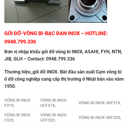
GỐI ĐỠ-VÒNG BI-BẠC ĐẠN INOX
– HOTLINE:
0948.799.336
Đơn vị nhập khẩu gối đỡ vòng bi INOX, ASAHI, FYH, NTN,
JIB, GLH – Contact: 0948.799.336
Thương hiệu_
gối đỡ INOX.
Bắt đầu sản xuất Cụm vòng bi
ổ đỡ công nghiệp cung cấp thị trường ở Nhật bản vào năm
1950.
VÒNG BI INOX
VÒNG BI INOX
VÒNG BI INOX UKF319,
F319,
UCF319,
VÒNG BI INOX
VÒNG BI INOX
VÒNG BI INOX UKF320,
F320,
UCF320,