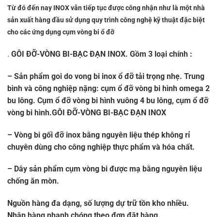
Từ đó đến nay INOX vẫn tiếp tục được công nhận như là một nhà
sản xuất hàng đầu sử dụng quy trình công nghệ kỹ thuật đặc biệt
cho các ứng dụng cụm vòng bi ổ đỡ
.
GÔI ĐỠ-VÒNG BI-BẠC ĐẠN INOX.
Gồm 3 loại chính :
– Sản phẩm goi do vong bi inox ổ đỡ tải trọng nhẹ. Trung
bình và công nghiệp nặng: cụm ổ đỡ vòng bi hình omega 2
bu lông. Cụm ổ đỡ vòng bi hình vuông 4 bu lông, cụm ổ đỡ
vòng bi hình.GÔI ĐỠ-VÒNG BI-BẠC ĐẠN INOX
– Vòng bi gối đỡ inox bằng nguyên liệu thép không rỉ
chuyên dùng cho công nghiệp thực phẩm và hóa chất.
– Dây sản phẩm cụm vòng bi được mạ bằng nguyên liệu
chống ăn mòn.
Nguồn hàng đa dạng, số lượng dự trữ tồn kho nhiều.
Nhập hàng nhanh chóng theo đơn đặt hàng.