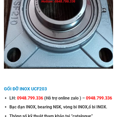
GỐI ĐỠ INOX UCF203
LH:
0948.799.336
(Hỗ trợ online zalo ) –
0948.799.336
Bạc đạn INOX
,
bearing NSK
,
vòng bi INOX
,
ổ bi INOX.
Thông số kỹ thuật tham khảo tại “
catalogue
”