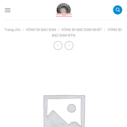
Bỏ
qua
nội
dung
Trang chủ
/
VÒNG BI-BẠC ĐẠN
/
VÒNG BI-BẠC ĐẠN NHẬT
/
VÒNG BI-
BẠC ĐẠN NTN