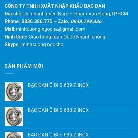
CÔNG TY TNHH XUẤT NHẬP KHẨU BẠC ĐẠN
Địa chỉ:
Chi nhánh miền Nam – Phạm Văn Đồng,TP.HCM
Phone: 0836.386.775 –
Zalo:
0948.799.336
Mail:
minhcuong.ngocha@gmail.com
Hình thức:
Giao hàng toàn Quốc Nhanh chóng
Skype:
minhcuong.ngocha
SẢN PHẨM MỚI
BẠC ĐẠN Ổ BI S 639 Z INOX
BẠC ĐẠN Ổ BI S 638 Z INOX
BẠC ĐẠN Ổ BI S 636 Z INOX