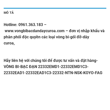
MÔ TẢ
Hotline: 0961.363.183 –
www.vongbibacdandaycuroa.com
– đơn vị nhập khẩu và
phân phối độc quyền các loại vòng bi-gối đỡ-dây
curoa,
VÒNG BI-BẠC ĐẠN 22332EMD1-22332EMD1C3-
22332EAD1-22332EAD1C3-22332-NTN-NSK-KOYO-FAG
Hãy liên hệ với chúng tôi để được tư vấn và đặt hàng-
VÒNG BI-BẠC ĐẠN 22332EMD1-22332EMD1C3-
22332EAD1-22332EAD1C3-22332-NTN-NSK-KOYO-FAG
–
CATALOGUE VÒNG BI,CATALOGUE GỐI ĐỠ,
CATALOGUE
DÂY CUROA,CATALOGUE DÂY CUROA
BANDO,CATALOGUE DÂY CUROA MITSUBOSHI.
VÒNG
BI,BẠC ĐẠN,Ổ BI,VÒNG BI TRUNG QUỐC,VÒNG BI
NHẬT,VÒNG BI ĐỨC,VÒNG BI ẤN ĐỘ,VÒNG BI LIÊN