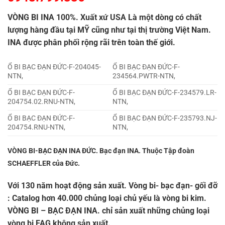
VÒNG BI INA
100%. Xuất xứ USA Là một dòng có chất
lượng hàng đầu tại MỸ cũng như tại thị trường Việt Nam.
INA
được phân phối rộng rãi trên toàn thế giới.
Ổ BI BẠC ĐẠN ĐỨC-F-204045-
Ổ BI BẠC ĐẠN ĐỨC-F-
NTN,
234564.PWTR-NTN,
Ổ BI BẠC ĐẠN ĐỨC-F-
Ổ BI BẠC ĐẠN ĐỨC-F-234579.LR-
204754.02.RNU-NTN,
NTN,
Ổ BI BẠC ĐẠN ĐỨC-F-
Ổ BI BẠC ĐẠN ĐỨC-F-235793.NJ-
204754.RNU-NTN,
NTN,
VÒNG BI-BẠC ĐẠN INA ĐỨC.
Bạc đạn
INA
. Thuộc Tập đoàn
SCHAEFFLER của Đức.
Với 130 năm hoạt động sản xuất. Vòng bi- bạc đạn- gối đỡ
: Catalog hơn 40.000 chủng loại chủ yếu là vòng bi kim.
VÒNG BI – BẠC ĐẠN INA
. chỉ sản xuất những chủng loại
vòng bi FAG không sản xuất.