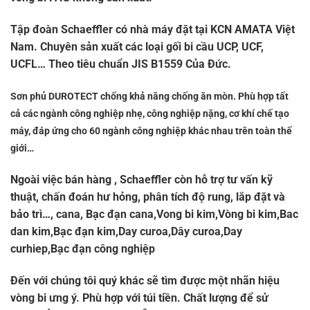
Tập đoàn Schaeffler có nhà máy đặt tại KCN AMATA Việt
Nam. Chuyên sản xuất các loại gối bi cầu UCP, UCF,
UCFL… Theo tiêu chuẩn JIS B1559 Của Đức.
Sơn phủ DUROTECT chống khả năng chống ăn mòn. Phù hợp tất
cả các ngành công nghiệp nhẹ, công nghiệp nặng, cơ khí chế tạo
máy, đáp ứng cho 60 ngành công nghiệp khác nhau trên toàn thế
giới…
Ngoài việc bán hàng , Schaeffler còn hỗ trợ tư vấn kỹ
thuật, chấn đoán hư hỏng, phân tích độ rung, lắp đặt và
bảo trì…, cana, Bạc đạn cana,Vong bi kim,Vòng bi kim,Bac
dan kim,Bạc đạn kim,Day curoa,Dây curoa,Day
curhiep,Bạc đạn công nghiệp
Đến với chúng tôi quý khác sẽ tìm được một nhãn hiệu
vòng bi ưng ý. Phù hợp với túi tiền. Chất lượng để sử