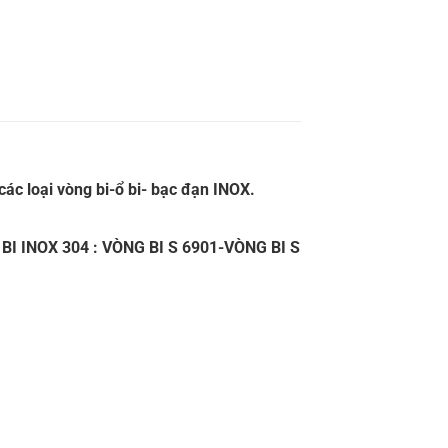
ác loại
vòng bi
-ổ bi- bạc đạn INOX.
 BI INOX 304
: VÒNG BI S 6901-VÒNG BI S