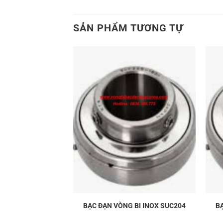
SẢN PHẨM TƯƠNG TỰ
 BI INOX UC203
BẠC ĐẠN VÒNG BI INOX SUC204
B