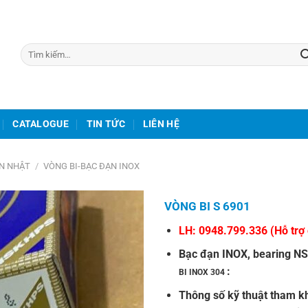
Tìm
kiếm:
CATALOGUE
TIN TỨC
LIÊN HỆ
ẠN NHẬT
/
VÒNG BI-BẠC ĐẠN INOX
VÒNG BI S 6901
LH:
0948.799.336
(Hỗ trợ 
Bạc đạn INOX
,
bearing N
:
BI INOX 304
Thông số kỹ thuật tham kh