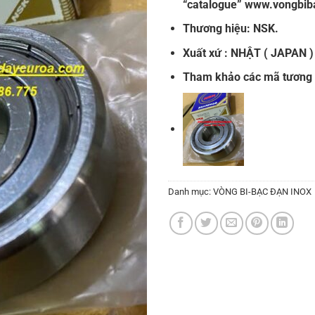
“
catalogue
”
www.vongbib
Thương hiệu: NSK.
Xuất xứ : NHẬT ( JAPAN )
Tham khảo các mã tương
Danh mục:
VÒNG BI-BẠC ĐẠN INOX