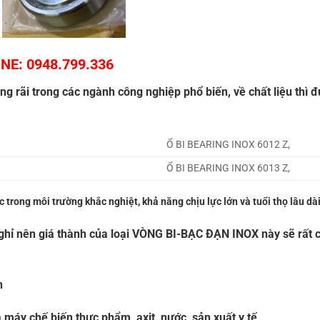
NE: 0948.799.336
g rãi trong các ngành công nghiệp phổ biến, về chất liệu thì 
Ổ BI BEARING INOX 6012 Z,
Ổ BI BEARING INOX 6013 Z,
trong môi trường khắc nghiệt, khả năng chịu lực lớn và tuổi thọ lâu dài
ghỉ nên giá thành của loại
VÒNG BI-BẠC ĐẠN INOX
này sẽ rất 
n
máy chế biến thực phẩm, axit, nước, sản xuất y tế,