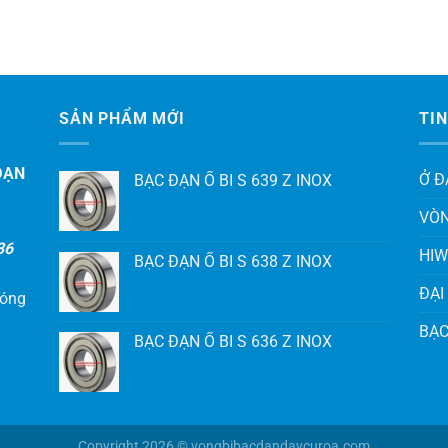
SẢN PHẨM MỚI
TIN
ĐẠN
Ở Đ
BẠC ĐẠN Ổ BI S 639 Z INOX
VÒN
36
HIW
BẠC ĐẠN Ổ BI S 638 Z INOX
ĐẠI
hóng
BẠC
BẠC ĐẠN Ổ BI S 636 Z INOX
Copyright 2026 © vongbibacdandaycuroa.com