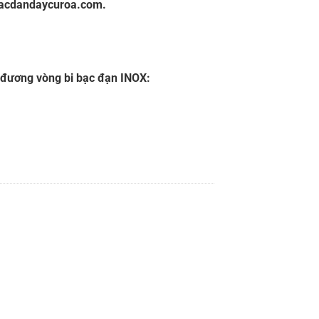
acdandaycuroa.com
.
 đương
vòng bi bạc đạn INOX
: