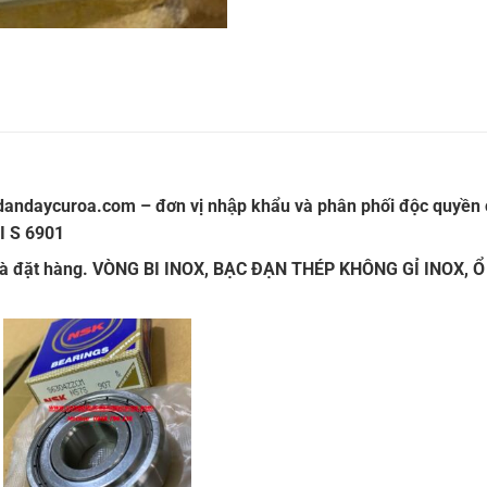
dandaycuroa.com
– đơn vị nhập khẩu và phân phối độc quyền c
I S 6901
và đặt hàng.
VÒNG BI INOX
,
BẠC ĐẠN THÉP KHÔNG GỈ INOX
,
Ổ