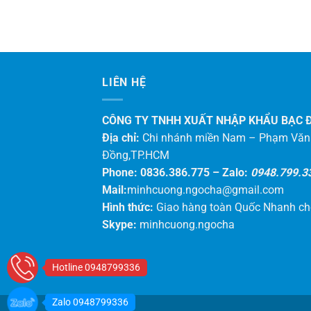
LIÊN HỆ
CÔNG TY TNHH XUẤT NHẬP KHẨU BẠC 
Địa chỉ:
Chi nhánh miền Nam – Phạm Văn
Đồng,TP.HCM
Phone: 0836.386.775 –
Zalo:
0948.799.3
Mail:
minhcuong.ngocha@gmail.com
Hình thức:
Giao hàng toàn Quốc Nhanh c
Skype:
minhcuong.ngocha
Hotline 0948799336
Zalo 0948799336