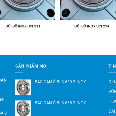
GỐI ĐỠ INOX UCF211
GỐI ĐỠ INOX UCF214
SẢN PHẨM MỚI
TIN
ĐẠN
Ở Đ
BẠC ĐẠN Ổ BI S 639 Z INOX
VÒN
36
HIW
BẠC ĐẠN Ổ BI S 638 Z INOX
ĐẠI
hóng