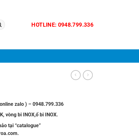
HOTLINE: 0948.799.336
online zalo ) –
0948.799.336
SK
,
vòng bi INOX
,
ổ bi INOX.
ảo tại “
catalogue
”
roa.com
.