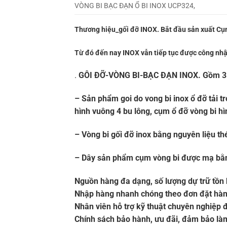
VÒNG BI BẠC ĐẠN Ổ BI INOX UCP324,
Thương hiệu_
gối đỡ INOX.
Bắt đầu sản xuất Cụm
Từ đó đến nay INOX vẫn tiếp tục được công nhậ
.
GÔI ĐỠ-VÒNG BI-BẠC ĐẠN INOX.
Gồm 3 l
– Sản phẩm goi do vong bi inox ổ đỡ tải 
hình vuông 4 bu lông, cụm ổ đỡ vòng bi
– Vòng bi gối đỡ inox bằng nguyên liệu t
– Dây sản phẩm cụm vòng bi được mạ bằn
Nguồn hàng đa dạng, số lượng dự trữ tồn 
Nhập hàng nhanh chóng theo đơn đặt hàn
Nhân viên hỗ trợ kỹ thuật chuyên nghiệp 
Chính sách bảo hành, ưu đãi, đảm bảo là