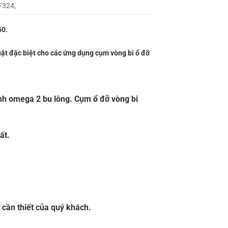
F324,
50.
ật đặc biệt cho các ứng dụng cụm vòng bi ổ đỡ
ình omega 2 bu lông. Cụm ổ đỡ vòng bi
ất.
 cần thiết của quý khách.