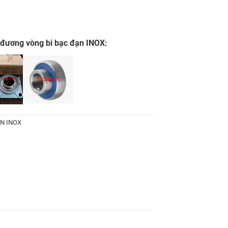
 đương
vòng bi bạc đạn INOX
:
ẠN INOX