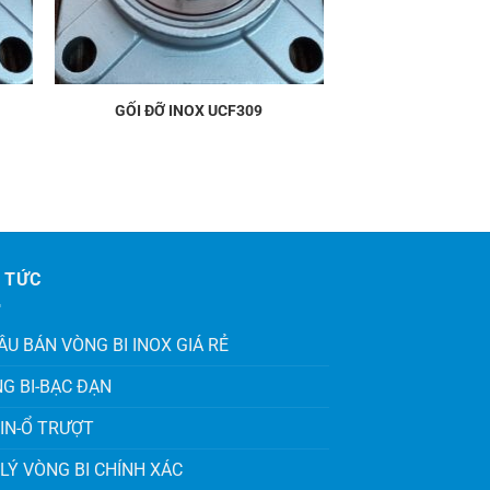
GỐI ĐỠ INOX UCF309
 TỨC
ÂU BÁN VÒNG BI INOX GIÁ RẺ
G BI-BẠC ĐẠN
IN-Ổ TRƯỢT
 LÝ VÒNG BI CHÍNH XÁC