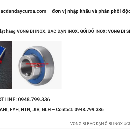
bacdandaycuroa.com
– đơn vị nhập khẩu và phân phối độc
 đặt hàng
VÒNG BI INOX,
BẠC ĐẠN INOX
,
GỐI ĐỠ INOX
: VÒNG BI 
TLINE: 0948.799.336
SAHI, FYH, NTN, JIB, GLH – Contact: 0948.799.336
VÒNG BI BẠC ĐẠN Ổ BI INOX UC