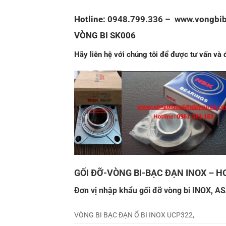
Hotline:
0948.799.336
–
www.vongbi
VÒNG BI SK006
Hãy liên hệ với chúng tôi để được tư vấn và
GỐI ĐỠ-VÒNG BI-BẠC ĐẠN INOX
–
HO
Đơn vị nhập khẩu gối đỡ vòng bi INOX, A
VÒNG BI BẠC ĐẠN Ổ BI INOX UCP322,