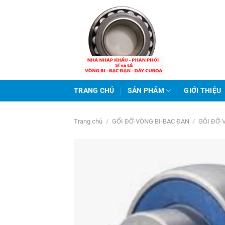
Bỏ
qua
nội
dung
TRANG CHỦ
SẢN PHẨM
GIỚI THIỆU
Trang chủ
/
GỐI ĐỠ-VÒNG BI-BẠC ĐẠN
/
GÔI ĐỠ-