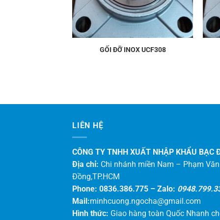
NOX UCF205
GỐI ĐỠ INOX UCF308
LIÊN HỆ
CÔNG TY TNHH XUẤT NHẬP KHẨU BẠC 
Địa chỉ:
Chi nhánh miền Nam – Phạm Văn
Đồng,TP.HCM
Phone: 0836.386.775 –
Zalo:
0948.799.3
Mail:
minhcuong.ngocha@gmail.com
Hình thức:
Giao hàng toàn Quốc Nhanh c