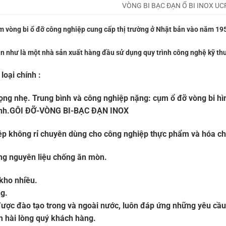
VÒNG BI BẠC ĐẠN Ổ BI INOX UC
 vòng bi ổ đỡ công nghiệp cung cấp thị trường ở Nhật bản vào năm 19
n như là một nhà sản xuất hàng đầu sử dụng quy trình công nghệ kỹ thu
oại chính :
trọng nhẹ. Trung bình và công nghiệp nặng: cụm ổ đỡ vòng bi h
 hình.GÔI ĐỠ-VÒNG BI-BẠC ĐẠN INOX
hép không rỉ chuyên dùng cho công nghiệp thực phẩm và hóa ch
g nguyên liệu chống ăn mòn.
kho nhiều.
g.
được đào tạo trong và ngoài nước, luôn đáp ứng những yêu cầu
m hài lòng quý khách hàng.