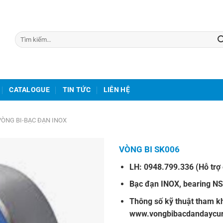
Tìm
kiếm:
CATALOGUE
TIN TỨC
LIÊN HỆ
VÒNG BI-BẠC ĐẠN INOX
VÒNG BI SK006
LH:
0948.799.336
(Hỗ trợ 
Bạc đạn INOX
,
bearing N
Thông số kỹ thuật tham kh
www.vongbibacdandaycu