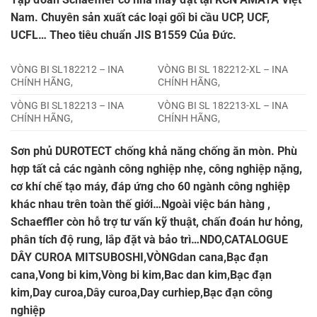
Nam. Chuyên sản xuất các loại gối bi cầu UCP, UCF,
UCFL… Theo tiêu chuẩn JIS B1559 Của Đức.
VÒNG BI SL182212 – INA
VÒNG BI SL 182212-XL – INA
CHÍNH HÃNG,
CHÍNH HÃNG,
VÒNG BI SL182213 – INA
VÒNG BI SL 182213-XL – INA
CHÍNH HÃNG,
CHÍNH HÃNG,
Sơn phủ DUROTECT chống khả năng chống ăn mòn. Phù
hợp tất cả các ngành công nghiệp nhẹ, công nghiệp nặng,
cơ khí chế tạo máy, đáp ứng cho 60 ngành công nghiệp
khác nhau trên toàn thế giới…Ngoài việc bán hàng ,
Schaeffler còn hỗ trợ tư vấn kỹ thuật, chấn đoán hư hỏng,
phân tích độ rung, lắp đặt và bảo trì…NDO,CATALOGUE
DÂY CUROA MITSUBOSHI,VÒNGdan cana,Bạc đạn
cana,Vong bi kim,Vòng bi kim,Bac dan kim,Bạc đạn
kim,Day curoa,Dây curoa,Day curhiep,Bạc đạn công
nghiệp