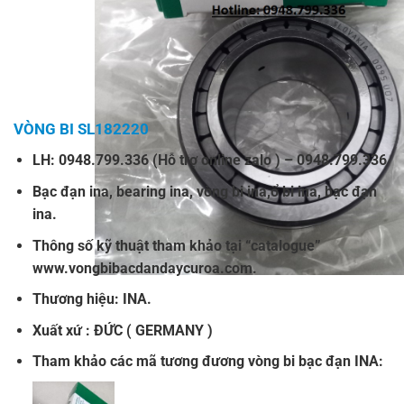
VÒNG BI SL182220
LH: 0948.799.336 (Hỗ trợ online zalo ) – 0948.799.336
Bạc đạn ina
,
bearing ina
,
vòng bi ina
,
ổ bi ina
,
bạc đạn
ina
.
Thông số kỹ thuật tham khảo tại “
catalogue
”
www.vongbibacdandaycuroa.com
.
Thương hiệu: INA.
Xuất xứ : ĐỨC ( GERMANY )
Tham khảo các mã tương đương
vòng bi bạc đạn INA: