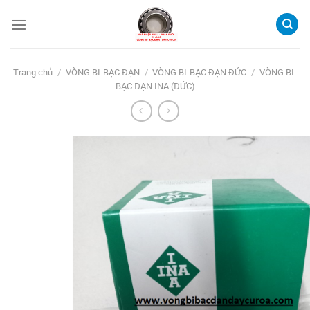
Bỏ
qua
nội
dung
Trang chủ
/
VÒNG BI-BẠC ĐẠN
/
VÒNG BI-BẠC ĐẠN ĐỨC
/
VÒNG BI-
BẠC ĐẠN INA (ĐỨC)