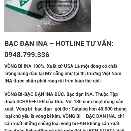
BẠC ĐẠN INA
– HOTLINE TƯ VẤN:
0948.799.336
VÒNG BI INA
100%. Xuất xứ USA Là một dòng có chất
lượng hàng đầu tại MỸ cũng như tại thị trường Việt Nam.
INA
được phân phối rộng rãi trên toàn thế giới.
VÒNG BI-BẠC ĐẠN INA ĐỨC.
Bạc đạn
INA
. Thuộc Tập
đoàn SCHAEFFLER của Đức. Với 130 năm hoạt động sản
xuất. Vòng bi- bạc đạn- gối đỡ : Catalog hơn 40.000 chủng
loại chủ yếu là vòng bi kim.
VÒNG BI – BẠC ĐẠN INA
. chỉ
sản xuất những chủng loại vòng bi FAG không sản xuất.
Tập đoàn Schaeffler có nhà máy đặt tại KCN AMATA Việt