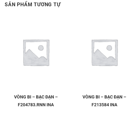
SẢN PHẨM TƯƠNG TỰ
VÒNG BI – BẠC ĐẠN –
VÒNG BI – BẠC ĐẠN –
F204783.RNN INA
F213584 INA