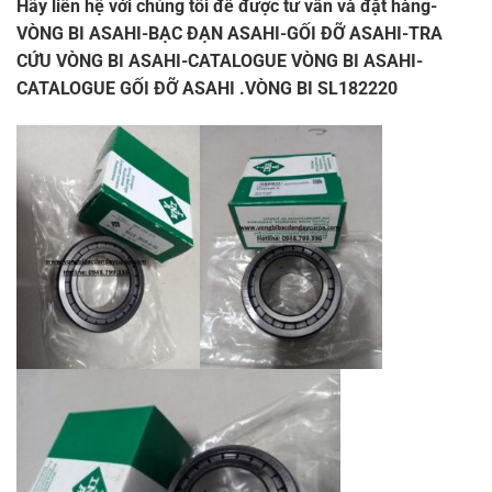
Hãy liên hệ với chúng tôi để được tư vấn và đặt hàng-
VÒNG BI ASAHI-BẠC ĐẠN ASAHI-GỐI ĐỠ ASAHI-TRA
CỨU VÒNG BI ASAHI-CATALOGUE VÒNG BI ASAHI-
CATALOGUE GỐI ĐỠ ASAHI
.VÒNG BI SL182220