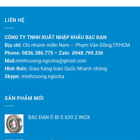
LIÊN HỆ
CÔNG TY TNHH XUẤT NHẬP KHẨU BẠC ĐẠN
Địa chỉ:
Chi nhánh miền Nam – Phạm Văn Đồng,TP.HCM
Phone: 0836.386.775 –
Zalo:
0948.799.336
Mail:
minhcuong.ngocha@gmail.com
Hình thức:
Giao hàng toàn Quốc Nhanh chóng
Skype:
minhcuong.ngocha
SẢN PHẨM MỚI
BẠC ĐẠN Ổ BI S 639 Z INOX