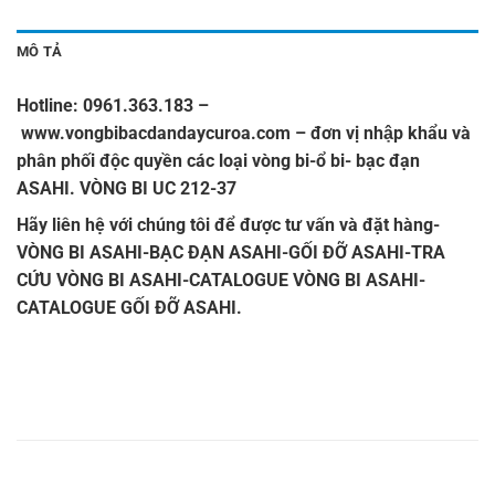
MÔ TẢ
Hotline: 0961.363.183
–
www.vongbibacdandaycuroa.com
– đơn vị nhập khẩu và
phân phối độc quyền các loại vòng bi-ổ bi- bạc đạn
ASAHI.
VÒNG BI UC 212-37
Hãy liên hệ với chúng tôi để được tư vấn và đặt hàng-
VÒNG BI ASAHI-BẠC ĐẠN ASAHI-GỐI ĐỠ ASAHI-TRA
CỨU VÒNG BI ASAHI-CATALOGUE VÒNG BI ASAHI-
CATALOGUE GỐI ĐỠ ASAHI.
VÒNG BI
VÒNG BI
VÒNG BI
VÒNG
VÒNG
VÒNG
ASAHI
ASAHI
ASAHI
BI UC
BI UCP
BI UCF
UC 212-
UCP 212-
UCF 212-
212-36,
212-36,
212-36,
36,
36,
36,
VÒNG BI
VÒNG BI
VÒNG BI
VÒNG
VÒNG
VÒNG
ASAHI
ASAHI
ASAHI
BI UC
BI UCP
BI UCF