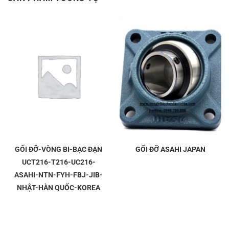
GỐI ĐỠ-VÒNG BI-BẠC ĐẠN
GỐI ĐỠ ASAHI JAPAN
UCT216-T216-UC216-
ASAHI-NTN-FYH-FBJ-JIB-
NHẬT-HÀN QUỐC-KOREA