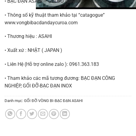
•
BẠC ĐẠN ASAHI
–
GỐI ĐỠ ASAHI
• Thông số kỹ thuật tham khảo tại “catagogue”
www.vongbibacdandaycuroa.com
• Thương hiệu : ASAHI
• Xuất xứ : NHẬT ( JAPAN )
• Liên Hệ (Hỗ trợ online zalo ):
0961.363.183
• Tham khảo các mã tương đương:
BẠC ĐẠN CÔNG
NGHIỆP
,
GỐI ĐỠ-BẠC ĐẠN INOX
Danh mục:
GỐI ĐỠ-VÒNG BI-BẠC ĐẠN ASAHI