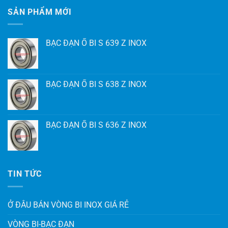
SẢN PHẨM MỚI
BẠC ĐẠN Ổ BI S 639 Z INOX
BẠC ĐẠN Ổ BI S 638 Z INOX
BẠC ĐẠN Ổ BI S 636 Z INOX
TIN TỨC
Ở ĐÂU BÁN VÒNG BI INOX GIÁ RẺ
VÒNG BI-BẠC ĐẠN