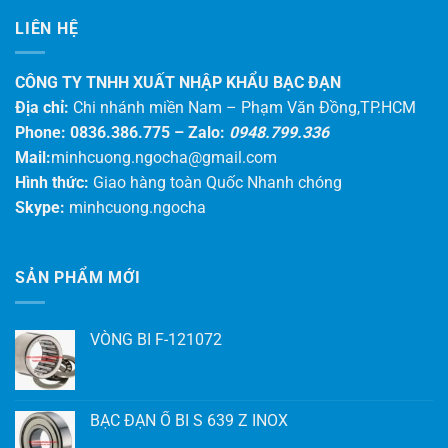
LIÊN HỆ
CÔNG TY TNHH XUẤT NHẬP KHẨU BẠC ĐẠN
Địa chỉ:
Chi nhánh miền Nam – Phạm Văn Đồng,TP.HCM
Phone: 0836.386.775 –
Zalo:
0948.799.336
Mail:
minhcuong.ngocha@gmail.com
Hình thức:
Giao hàng toàn Quốc Nhanh chóng
Skype:
minhcuong.ngocha
SẢN PHẨM MỚI
VÒNG BI F-121072
BẠC ĐẠN Ổ BI S 639 Z INOX