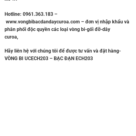
Hotline: 0961.363.183
–
www.vongbibacdandaycuroa.com
– đơn vị nhập khẩu và
phân phối độc quyền các loại vòng bi-gối đỡ-dây
curoa,
VÒNG BI UCECH203 – BẠC ĐẠN ECH203
Hãy liên hệ với chúng tôi để được tư vấn và đặt hàng-
VÒNG BI UCECH203 – BẠC ĐẠN ECH203
–
CATALOGUE VÒNG BI,CATALOGUE GỐI ĐỠ. CATALOGUE
DÂY CUROA,CATALOGUE DÂY CUROA
BANDO,CATALOGUE DÂY CUROA MITSUBOSHI. VÒNG
BI,BẠC ĐẠN,Ổ BI,VÒNG BI TRUNG QUỐC,VÒNG BI
NHẬT,VÒNG BI ĐỨC,VÒNG BI ẤN ĐỘ. VÒNG BI LIÊN
XÔ,VÒNG BI BELARUS,VÒNG BI GIÁ RẺ,VÒNG BI LỆCH
TÂM,VÒNG BI CHÍNH XÁC. VÒNG BI CHÀ,VÒNG BI CÔNG
NGHIỆP,VÒNG BI KIM,VÒNG BI CÀ NA, VÒNG BI
NTN,VÒNG BI FAG. VÒNG BI NSK,VÒNG BI KOYO,VÒNG BI