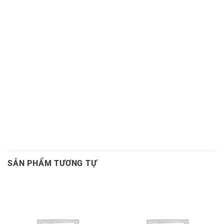
curoa,Day curoa bando,dây curoa bando,Day curoa
mitsuboshi,dây curoa mitsuboshi,Day curoa obtibelt,Dây
curoa obtibelt. Mỡ bò,Mo bo,Mỡ bò chịu nhiệt,Mo bo chiu
nhiet. Mo bo cong nghiep,Mỡ bò công nghiệp. Vong bi hop
so,Vòng bi hộp số,Bac dan hop so. Bạc đạn hộp số, Vong
bi hop so,Vòng bi hộp số,Bac dan hop so,Bạc đạn hộp số,
Vong bi cong nghiep. Vòng bi công nghiệp,Bac dan cong
nghiep,Bạc đạn công nghiệp
SẢN PHẨM TƯƠNG TỰ