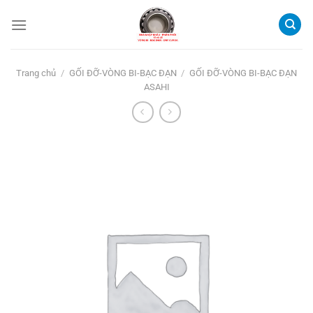
Bỏ
qua
nội
dung
Trang chủ
/
GỐI ĐỠ-VÒNG BI-BẠC ĐẠN
/
GỐI ĐỠ-VÒNG BI-BẠC ĐẠN
ASAHI