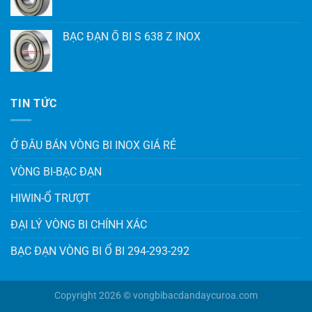
BẠC ĐẠN Ổ BI S 638 Z INOX
TIN TỨC
Ở ĐÂU BÁN VÒNG BI INOX GIÁ RẺ
VÒNG BI-BẠC ĐẠN
HIWIN-Ổ TRƯỢT
ĐẠI LÝ VÒNG BI CHÍNH XÁC
BẠC ĐẠN VÒNG BI Ổ BI 294-293-292
Copyright 2026 © vongbibacdandaycuroa.com