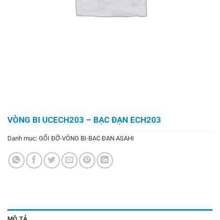
VÒNG BI UCECH203 – BẠC ĐẠN ECH203
Danh mục:
GỐI ĐỠ-VÒNG BI-BẠC ĐẠN ASAHI
MÔ TẢ